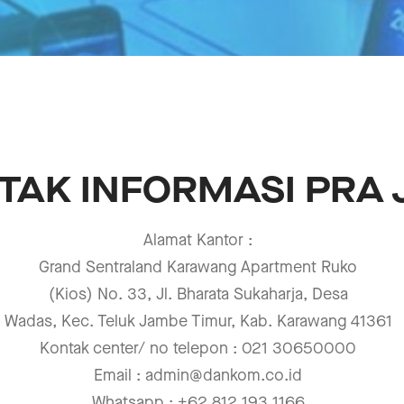
TAK INFORMASI PRA 
Alamat Kantor
:
Grand Sentraland Karawang Apartment Ruko
(Kios)
No.
33,
Jl.
Bharata
Sukaharja,
Desa
Wadas, Kec. Teluk Jambe Timur, Kab. Karawang
41361
Kontak center/ no telepon
:
021 30650000
Email
:
admin@dankom.co.id
Whatsapp
: +62 812 193 1166